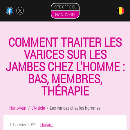
SITE OFFICIEL
NANOVEIN
COMMENT TRAITER LES
VARICES SUR LES
JAMBES CHEZ L'HOMME :
BAS, MEMBRES,
THÉRAPIE
NanoVein
L'Article
Les varices chez les hommes
10 janvier 2022
Océane