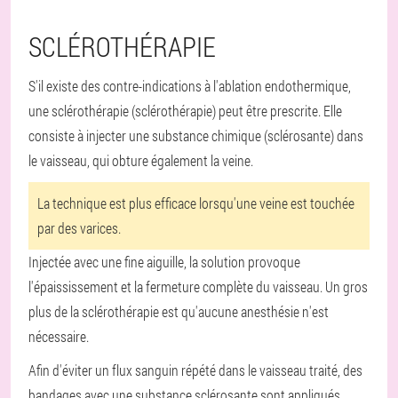
SCLÉROTHÉRAPIE
S'il existe des contre-indications à l'ablation endothermique,
une sclérothérapie (sclérothérapie) peut être prescrite. Elle
consiste à injecter une substance chimique (sclérosante) dans
le vaisseau, qui obture également la veine.
La technique est plus efficace lorsqu'une veine est touchée
par des varices.
Injectée avec une fine aiguille, la solution provoque
l'épaississement et la fermeture complète du vaisseau. Un gros
plus de la sclérothérapie est qu'aucune anesthésie n'est
nécessaire.
Afin d'éviter un flux sanguin répété dans le vaisseau traité, des
bandages avec une substance sclérosante sont appliqués,